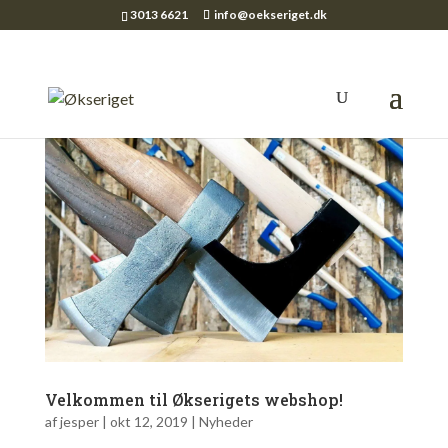
3013 6621
info@oekseriget.dk
Velkommen til Økserigets webshop!
af
jesper
|
okt 12, 2019
|
Nyheder