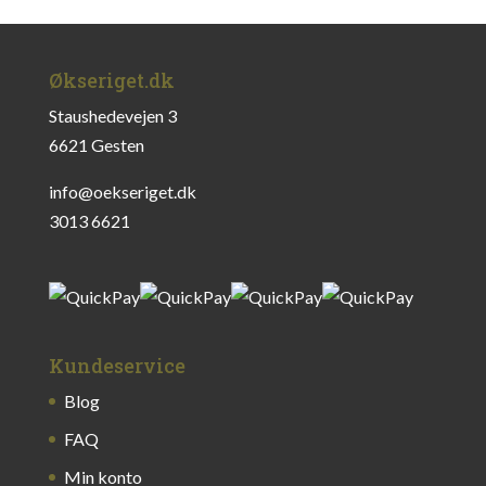
Økseriget.dk
Staushedevejen 3
6621 Gesten
info@oekseriget.dk
3013 6621
Kundeservice
Blog
FAQ
Min konto