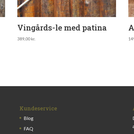
Vingårds-le med patina
A
389,00
kr.
14
Kundeservice
Blog
FAQ