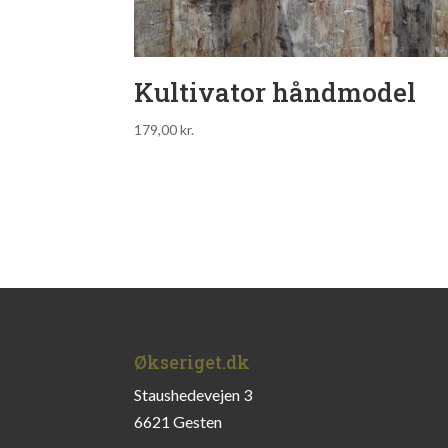
Kultivator håndmodel
179,00
kr.
Økseriget.dk
Staushedevejen 3
6621 Gesten