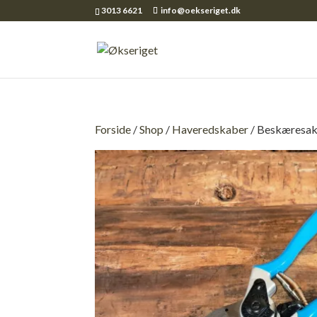
3013 6621
info@oekseriget.dk
Forside
/
Shop
/
Haveredskaber
/ Beskæresak