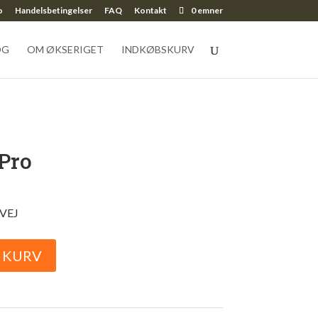
o
Handelsbetingelser
FAQ
Kontakt
0 emner
OG
OM ØKSERIGET
INDKØBSKURV
Pro
 VEJ
L KURV