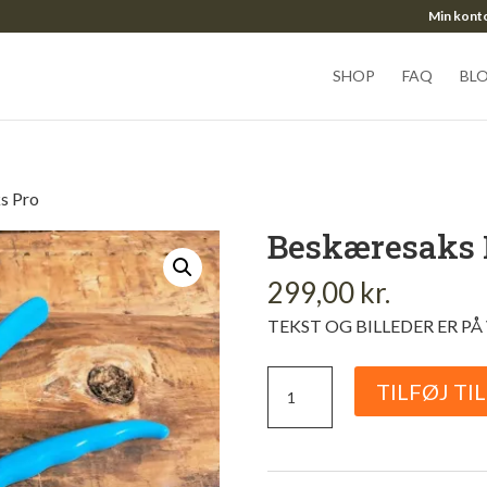
Min kont
SHOP
FAQ
BL
s Pro
Beskæresaks 
299,00
kr.
TEKST OG BILLEDER ER PÅ
Beskæresaks
TILFØJ TI
Pro
antal