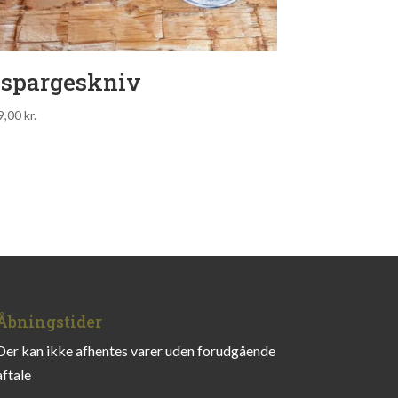
spargeskniv
9,00
kr.
Åbningstider
Der kan ikke afhentes varer uden forudgående
aftale