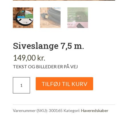
Siveslange 7,5 m.
149,00
kr.
TEKST OG BILLEDER ER PÅ VEJ
Siveslange
TILFØJ TIL KURV
7,5
m.
antal
Varenummer (SKU):
300165
Kategori:
Haveredskaber