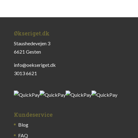
Økseriget.dk
Staushedevejen 3
6621 Gesten
info@oekseriget.dk
3013 6621
Kundeservice
Blog
FAQ