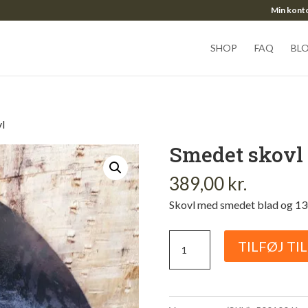
Min kont
SHOP
FAQ
BL
l
Smedet skovl
389,00
kr.
Skovl med smedet blad og 1
Smedet
TILFØJ TI
skovl
antal