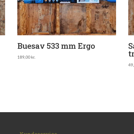
Buesav 533 mm Ergo
S
t
189,00
kr.
49