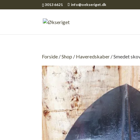
3013 6621
info@oekseriget.dk
Forside
/
Shop
/
Haveredskaber
/ Smedet skov