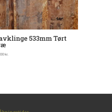
avklinge 533mm Tørt
ræ
,00
kr.