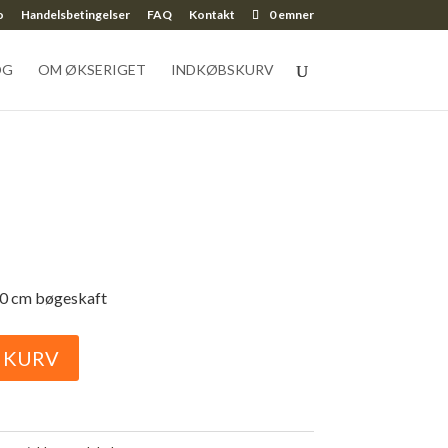
o
Handelsbetingelser
FAQ
Kontakt
0 emner
OG
OM ØKSERIGET
INDKØBSKURV
30 cm bøgeskaft
L KURV