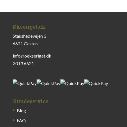
Økseriget.dk
Staushedevejen 3
6621 Gesten
info@oekseriget.dk
3013 6621
Kundeservice
Blog
FAQ