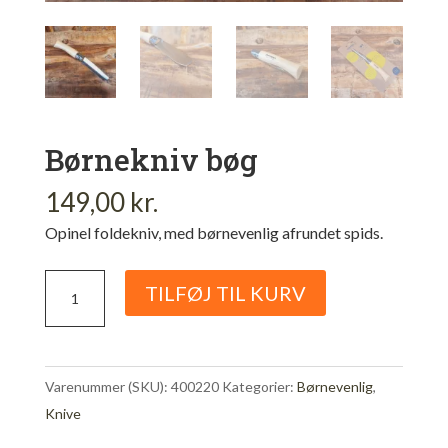
Børnekniv bøg
149,00
kr.
Opinel foldekniv, med børnevenlig afrundet spids.
Børnekniv
TILFØJ TIL KURV
bøg
antal
Varenummer (SKU):
400220
Kategorier:
Børnevenlig
,
Knive