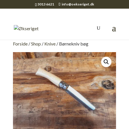
3013 6621
info@oekseriget.dk
Forside
/
Shop
/
Knive
/ Børnekniv bøg