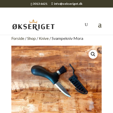
3013 6621
info@oekseriget.dk
Forside
/
Shop
/
Knive
/ Svampekniv Mora