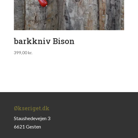
barkkniv Bison
399,00
kr.
Økseriget.dk
Staushedevejen 3
6621 Gesten