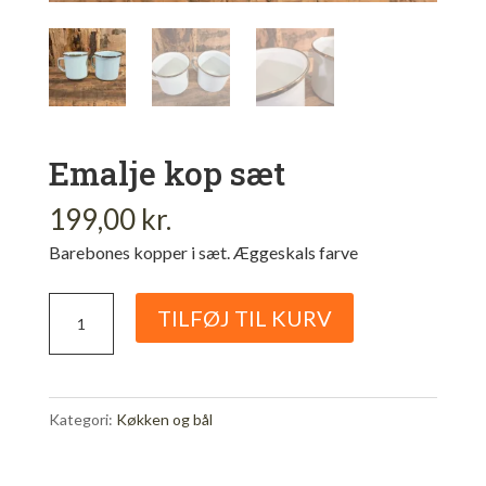
Emalje kop sæt
199,00
kr.
Barebones kopper i sæt. Æggeskals farve
Emalje
TILFØJ TIL KURV
kop
sæt
antal
Kategori:
Køkken og bål