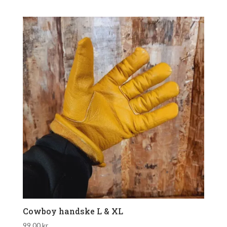
Cowboy handske L & XL
99,00
kr.