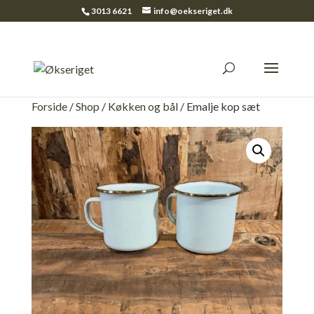
3013 6621
info@oekseriget.dk
Forside
/
Shop
/
Køkken og bål
/ Emalje kop sæt