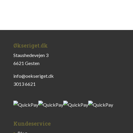
Økseriget.dk
Staushedevejen 3
6621 Gesten
info@oekseriget.dk
3013 6621
Kundeservice