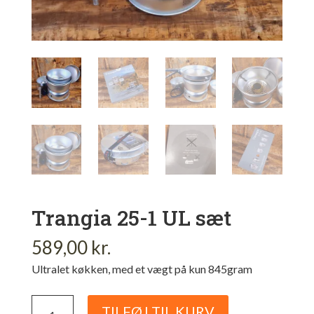
Trangia 25-1 UL sæt
589,00
kr.
Ultralet køkken, med et vægt på kun 845gram
Trangia
TILFØJ TIL KURV