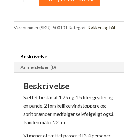
25-
1
UL
Varenummer (SKU):
500101
Kategori:
Køkken og bål
sæt
antal
Beskrivelse
Anmeldelser (0)
Beskrivelse
Sættet består af 1.75 og 1.5 liter gryder og
en pande. 2 forskellige vindstoppere og
spritbrænder medfølger selvfølgeligt også.
Panden måler 22cm
Vi mener at sættet passer til 3-4 personer,