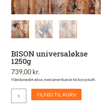
BISON universaløkse
1250g
739,00
kr.
Håndsmedet økse, med amerikansk hickoryskaft.
BISON
TILFØJ TIL KURV
universaløkse
1250g