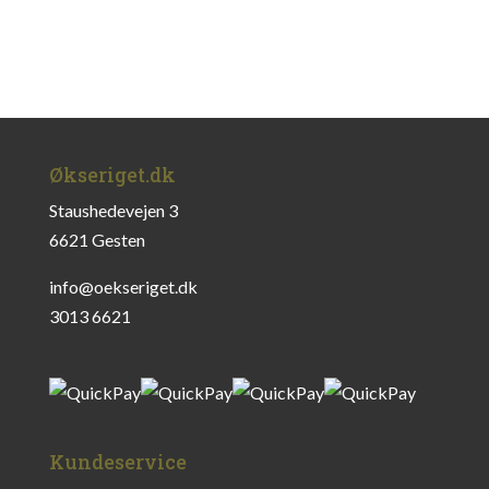
Økseriget.dk
Staushedevejen 3
6621 Gesten
info@oekseriget.dk
3013 6621
Kundeservice