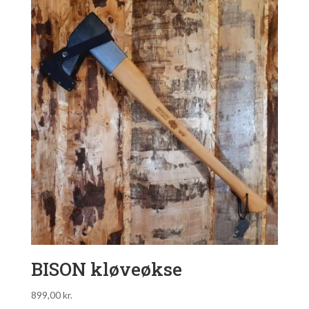
BISON kløveøkse
899,00
kr.