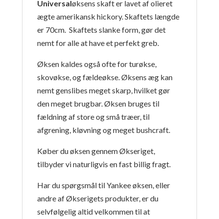
Universal
øksens skaft er lavet af olieret
ægte amerikansk hickory. Skaftets længde
er 70cm. Skaftets slanke form, gør det
nemt for alle at have et perfekt greb.
Øksen kaldes også ofte for turøkse,
skovøkse, og fældeøkse. Øksens æg kan
nemt genslibes meget skarp, hvilket gør
den meget brugbar. Øksen bruges til
fældning af store og små træer, til
afgrening, kløvning og meget bushcraft.
Køber du øksen gennem Økseriget,
tilbyder vi naturligvis en fast billig fragt.
Har du spørgsmål til Yankee øksen, eller
andre af Økserigets produkter, er du
selvfølgelig altid velkommen til at