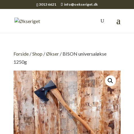
3013 6621
info@oekseriget.dk
Forside
/
Shop
/
Økser
/ BISON universaløkse
1250g