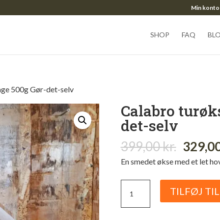
Min konto
SHOP
FAQ
BL
age 500g Gør-det-selv
Calabro turøk
det-selv
Origin
399,00
kr.
329,0
price
En smedet økse med et let ho
was:
399,00 
Calabro
TILFØJ TI
turøkse
Vintage