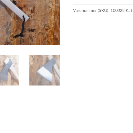
500g
Varenummer (SKU):
100328
Kat
Gør-
det-
selv
antal