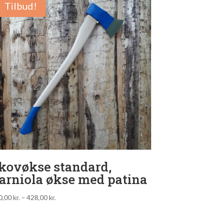
Tilbud!
kovøkse standard,
arniola økse med patina
0,00
kr.
–
428,00
kr.