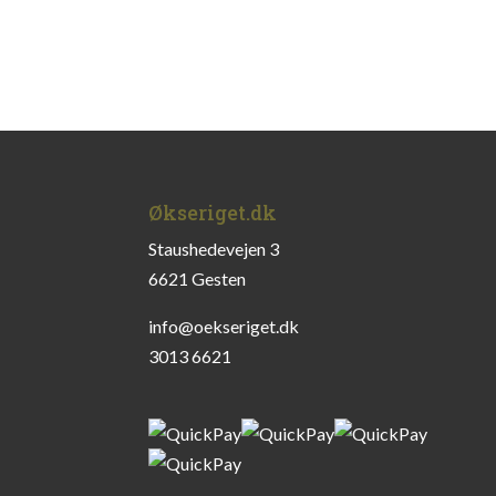
Økseriget.dk
Staushedevejen 3
6621 Gesten
info@oekseriget.dk
3013 6621