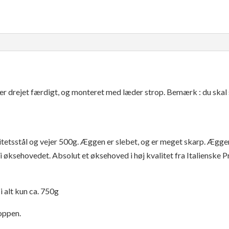
er drejet færdigt, og monteret med læder strop. Bemærk : du skal sl
itetsstål og vejer 500g. Æggen er slebet, og er meget skarp. Æg
i øksehovedet. Absolut et øksehoved i høj kvalitet fra Italienske Pr
 alt kun ca. 750g
oppen.