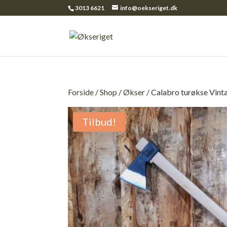
3013 6621
info@oekseriget.dk
Forside
/
Shop
/
Økser
/ Calabro turøkse Vint
Tilbud!