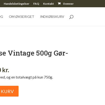
Handelsbetingelser
FAQ
Kontakt
0 emner
OG
OM ØKSERIGET
INDKØBSKURV
se Vintage 500g Gør-
al
Current
0
kr.
price
ved, og en totalvægt på kun 750g.
is:
kr..
329,00 kr..
L KURV