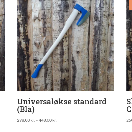
Universaløkse standard
S
(Blå)
C
298,00
kr.
–
448,00
kr.
25