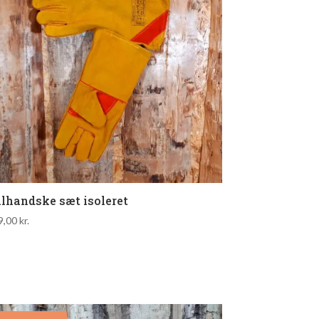
lhandske sæt isoleret
9,00
kr.