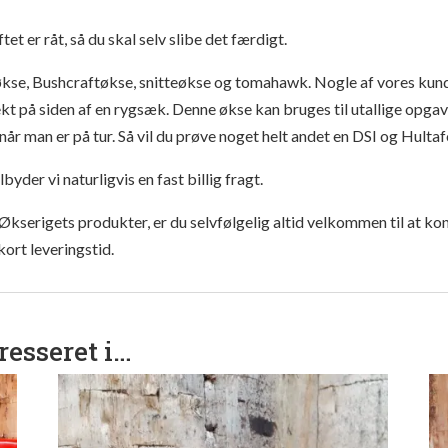
 er råt, så du skal selv slibe det færdigt.
kse, Bushcraftøkse, snitteøkse og tomahawk. Nogle af vores kunde
t på siden af en rygsæk. Denne økse kan bruges til utallige opgav
år man er på tur. Så vil du prøve noget helt andet en DSI og Hultaf
yder vi naturligvis en fast billig fragt.
 Økserigets produkter, er du selvfølgelig altid velkommen til at ko
 kort leveringstid.
resseret i…