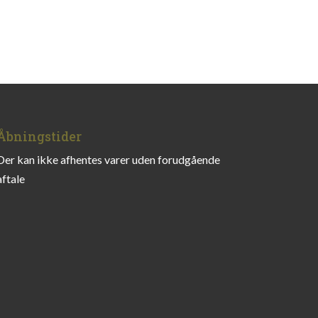
Åbningstider
Der kan ikke afhentes varer uden forudgående
aftale