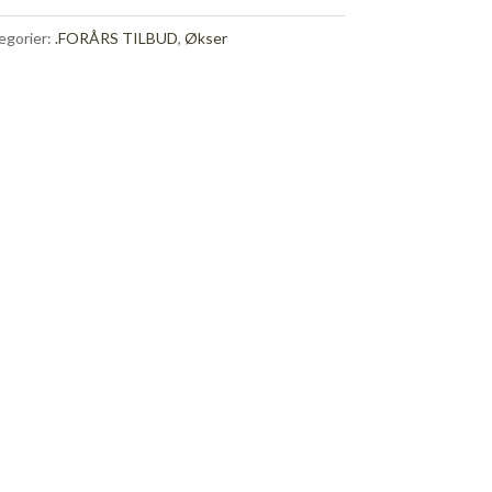
egorier:
.FORÅRS TILBUD
,
Økser