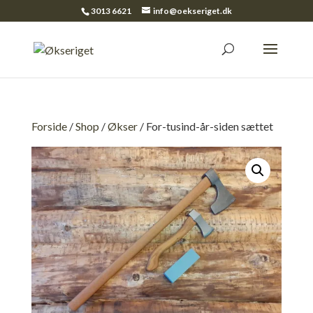
3013 6621
info@oekseriget.dk
Forside
/
Shop
/
Økser
/ For-tusind-år-siden sættet