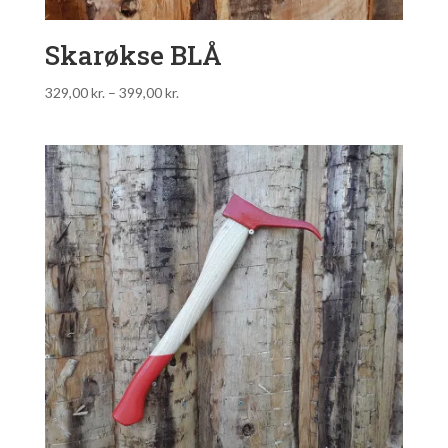
Skarøkse BLÅ
329,00
kr.
–
399,00
kr.