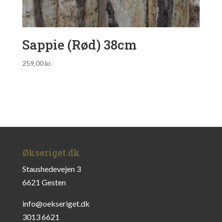
Sappie (Rød) 38cm
259,00
kr.
Økseriget.dk
Staushedevejen 3
6621 Gesten
info@oekseriget.dk
3013 6621