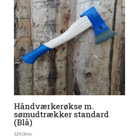
Håndværkerøkse m.
sømudtrækker standard
(Blå)
329,00
kr.