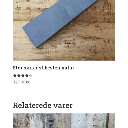
Stor skifer slibesten natur
Vurderet
329,00
kr.
4.00
ud af 5
Relaterede varer