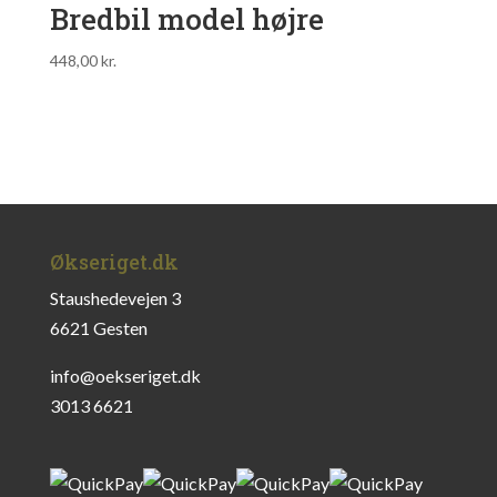
Bredbil model højre
448,00
kr.
Økseriget.dk
Staushedevejen 3
6621 Gesten
info@oekseriget.dk
3013 6621