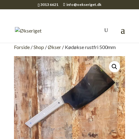
3013 6621
info@oekseriget.dk
Forside
/
Shop
/
Økser
/ Kødøkse rustfri 500mm