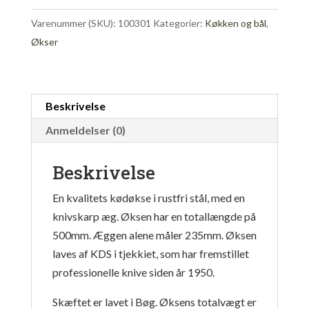
antal
Varenummer (SKU):
100301
Kategorier:
Køkken og bål
,
Økser
Beskrivelse
Anmeldelser (0)
Beskrivelse
En kvalitets kødøkse i rustfri stål, med en
knivskarp æg. Øksen har en totallængde på
500mm. Æggen alene måler 235mm. Øksen
laves af KDS i tjekkiet, som har fremstillet
professionelle knive siden år 1950.
Skæftet er lavet i Bøg. Øksens totalvægt er