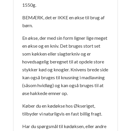
1550g.
BEMÆRK, det er IKKE en økse til brug af
børn.
En økse, der med sin form ligner lige meget
en økse og en kniv. Det bruges stort set
som køkken eller slagterkniv og er
hovedsagelig beregnet til at opdele store
stykker kød og knogler. Knivens brede side
kan også bruges til knusning i madlavning
(såsom hvidløg) og kan også bruges til at
øse hakkede emner op.
Køber du en kødøkse hos Økseriget,
tilbyder vi naturligvis en fast billig fragt.
Har du spørgsmål til kødøksen, eller andre