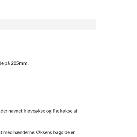
de på
205mm
.
under navnet kløveøkse og flækøkse af
fat med hænderne. Øksens bagside er