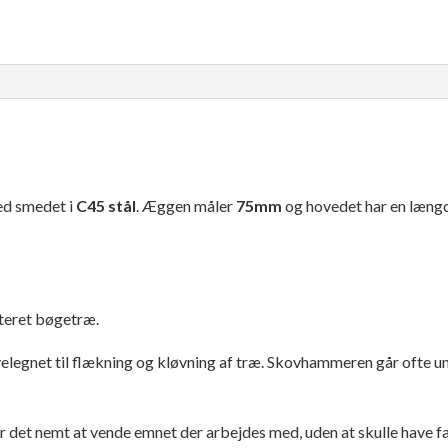
d smedet i
C45 stål
. Æggen måler
75mm
og hovedet har en læng
rteret bøgetræ.
velegnet til flækning og kløvning af træ. Skovhammeren går ofte 
r det nemt at vende emnet der arbejdes med, uden at skulle have 