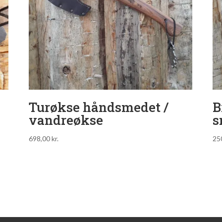
Turøkse håndsmedet /
B
vandreøkse
s
698,00
kr.
25