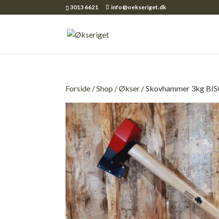
3013 6621
info@oekseriget.dk
Forside
/
Shop
/
Økser
/ Skovhammer 3kg BI