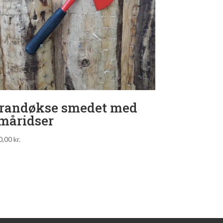
randøkse smedet med
måridser
0,00
kr.