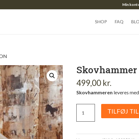
Min kont
SHOP
FAQ
BL
SON
Skovhammer 
499,00
kr.
Skovhammeren
leveres me
Skovhammer
TILFØJ TI
3kg
BISON
antal