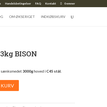
o
Handelsbetingelser
FAQ
Kontakt
0 emner
OG
OM ØKSERIGET
INDKØBSKURV
3kg BISON
d sænksmedet
3000g
hoved i
C45 stål
.
L KURV