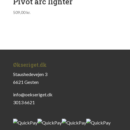
Pivot arc lighter
509,00
kr.
Økseriget.dk
Staushedevejen 3
6621 Gesten
info@oekseriget.dk
3013 6621