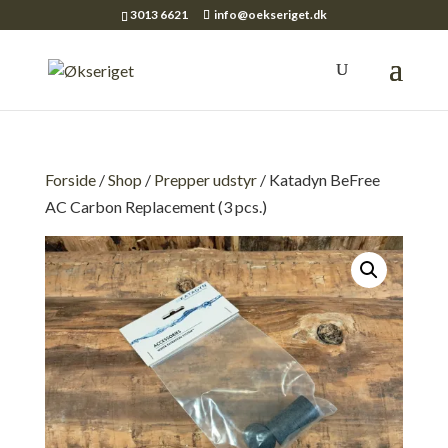
3013 6621
info@oekseriget.dk
Forside
/
Shop
/
Prepper udstyr
/ Katadyn BeFree
AC Carbon Replacement (3 pcs.)