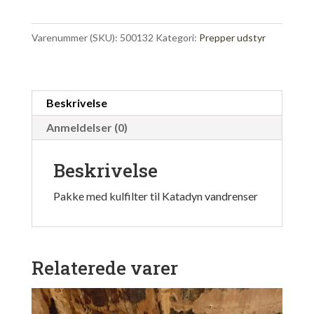
AC
Carbon
Varenummer (SKU):
500132
Kategori:
Prepper udstyr
Replacement
(3
pcs.)
antal
Beskrivelse
Anmeldelser (0)
Beskrivelse
Pakke med kulfilter til Katadyn vandrenser
Relaterede varer