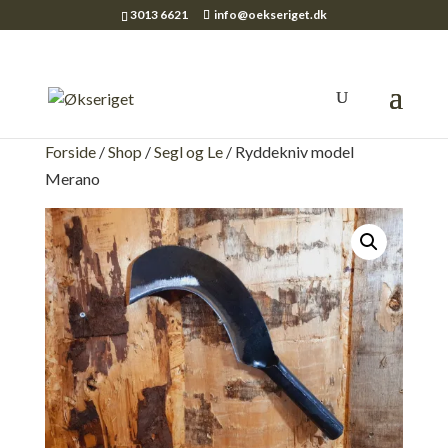
3013 6621
info@oekseriget.dk
Forside
/
Shop
/
Segl og Le
/ Ryddekniv model
Merano