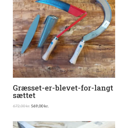
Græsset-er-blevet-for-langt
sættet
Original
Current
672,00
kr.
569,00
kr.
price
price
was:
is:
672,00 kr..
569,00 kr..