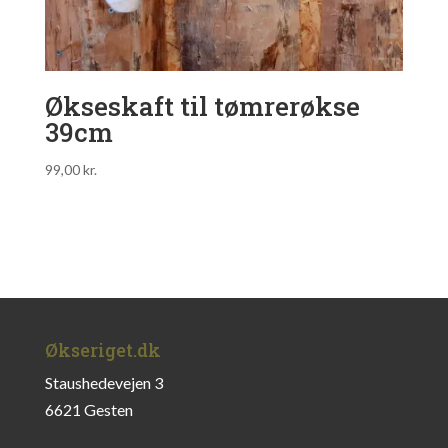
Økseskaft til tømrerøkse
39cm
99,00
kr.
Økseriget.dk
Staushedevejen 3
6621 Gesten