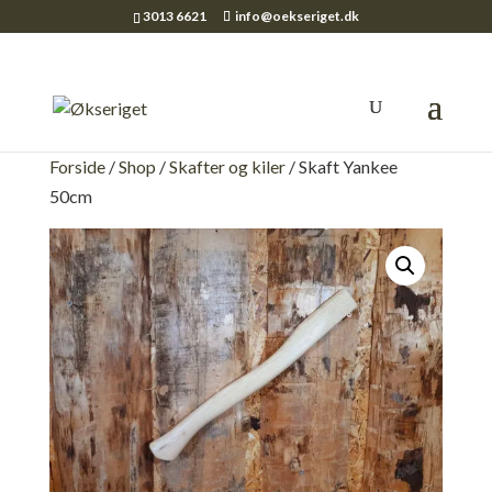
3013 6621
info@oekseriget.dk
Forside
/
Shop
/
Skafter og kiler
/ Skaft Yankee
50cm