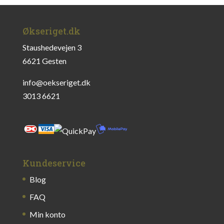
Økseriget.dk
Staushedevejen 3
6621 Gesten
info@oekseriget.dk
3013 6621
Kundeservice
Blog
FAQ
Min konto