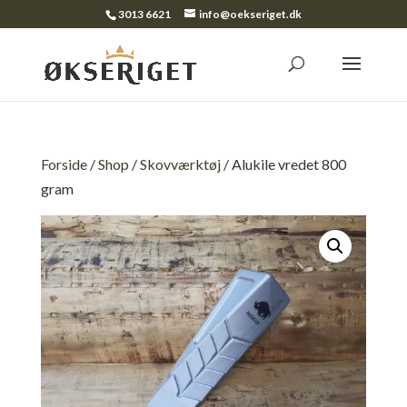
3013 6621
info@oekseriget.dk
Forside
/
Shop
/
Skovværktøj
/ Alukile vredet 800
gram