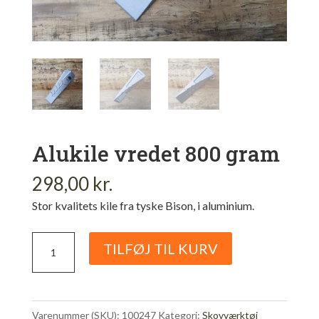
Alukile vredet 800 gram
298,00
kr.
Stor kvalitets kile fra tyske Bison, i aluminium.
Alukile
TILFØJ TIL KURV
vredet
800
gram
Varenummer (SKU):
100247
Kategori:
Skovværktøj
antal