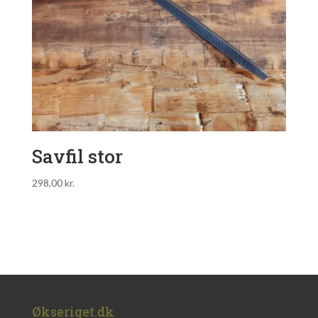
Savfil stor
298,00
kr.
Økseriget.dk