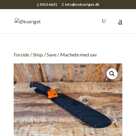
3013 6621
info@oekseriget.dk
Forside
/
Shop
/
Save
/ Machete med sav