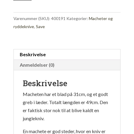
sav
antal
Varenummer (SKU):
400191
Kategorier:
Macheter og
ryddeknive
,
Save
Beskrivelse
Anmeldelser (0)
Beskrivelse
Macheten har et blad på 31cm, og et godt
greb i læder. Totalt længden er 49cm. Den
er faktisk stor nok til at blive kaldt en
junglekniv.
En machete er god steder, hvor en kniv er