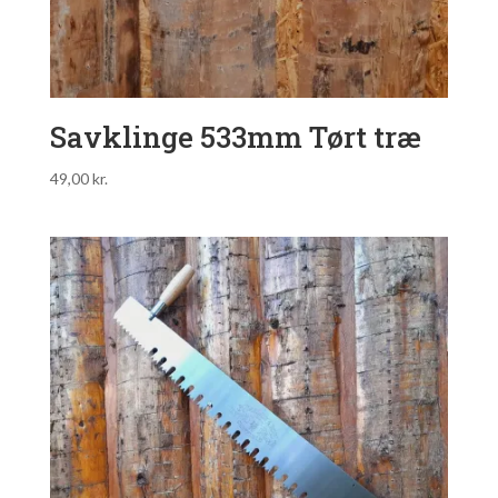
Savklinge 533mm Tørt træ
49,00
kr.