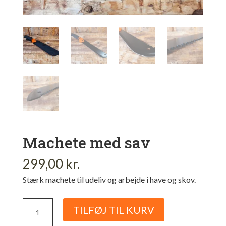
Machete med sav
299,00
kr.
Stærk machete til udeliv og arbejde i have og skov.
Machete
TILFØJ TIL KURV
med