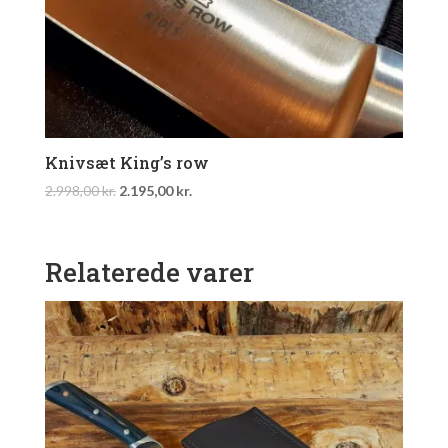
Knivsæt King’s row
Original
Current
2.998,00
kr.
2.195,00
kr.
price
price
was:
is:
2.998,00 kr..
2.195,00 kr..
Relaterede varer