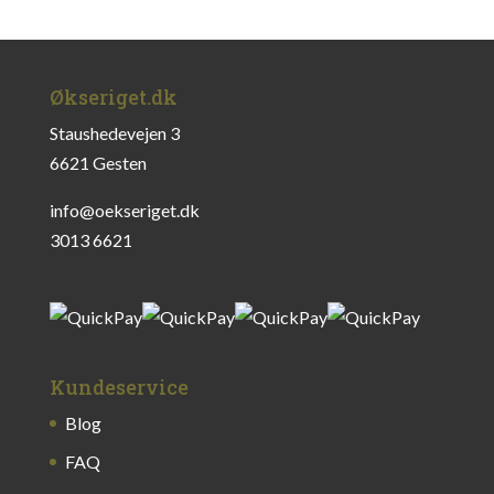
Økseriget.dk
Staushedevejen 3
6621 Gesten
info@oekseriget.dk
3013 6621
Kundeservice
Blog
FAQ