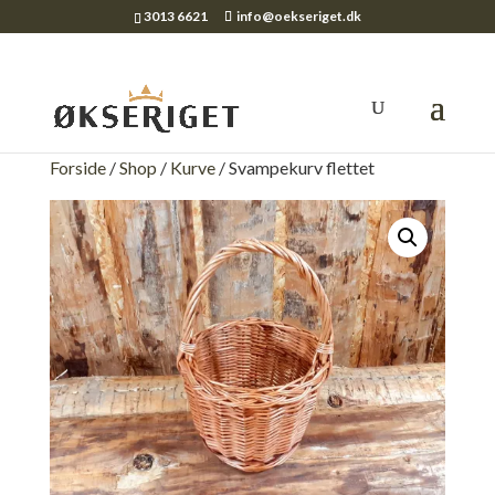
3013 6621
info@oekseriget.dk
Forside
/
Shop
/
Kurve
/ Svampekurv flettet